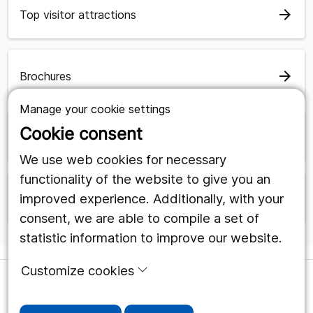
arrow_forward
Top visitor attractions
arrow_forward
Brochures
Manage your cookie settings
Cookie consent
arrow_forward
Our tourist destinations
We use web cookies for necessary
functionality of the website to give you an
arrow_forward
improved experience. Additionally, with your
GDPR Information
consent, we are able to compile a set of
statistic information to improve our website.
Customize cookies