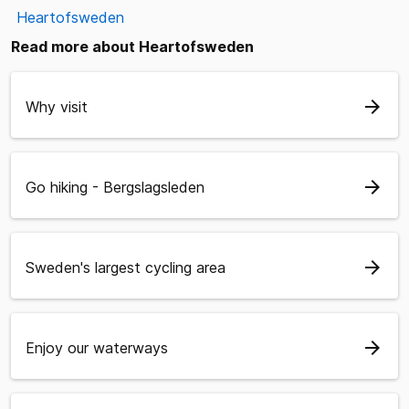
Heartofsweden
Read more about Heartofsweden
arrow_forward
Why visit
arrow_forward
Go hiking - Bergslagsleden
arrow_forward
Sweden's largest cycling area
arrow_forward
Enjoy our waterways