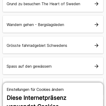
arrow_forward
Grund zu besuchen The Heart of Sweden
arrow_forward
Wandern gehen - Bergslagsleden
arrow_forward
Grösste fahrradgebiet Schwedens
arrow_forward
Spass auf den gewässern
arrow_forward
Broschüren
Einstellungen für Cookies ändern
Diese Internetpräsenz