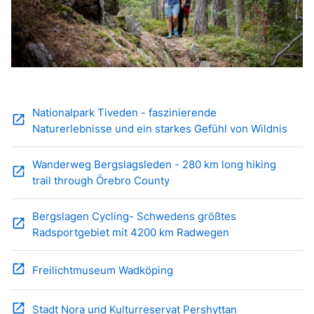
Nationalpark Tiveden - faszinierende
open_in_new
Naturerlebnisse und ein starkes Gefühl von Wildnis
Wanderweg Bergslagsleden - 280 km long hiking
open_in_new
trail through Örebro County
Bergslagen Cycling- Schwedens größtes
open_in_new
Radsportgebiet mit 4200 km Radwegen
open_in_new
Freilichtmuseum Wadköping
open_in_new
Stadt Nora und Kulturreservat Pershyttan