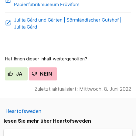
open_in_new
Papierfabrikmuseum Frövifors
Julita Gård und Gärten | Sörmländischer Gutshof |
open_in_new
Julita Gård
Hat Ihnen dieser Inhalt weitergeholfen?
JA
NEIN
Zuletzt aktualisiert: Mittwoch, 8. Juni 2022
Heartofsweden
lesen Sie mehr über Heartofsweden