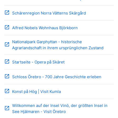
open_in_new
Schärenregion Norra Vätterns Skärgård
open_in_new
Alfred Nobels Wohnhaus Björkborn
Nationalpark Garphyttan - historische
open_in_new
Agrarlandschaft in ihrem ursprünglichen Zustand
open_in_new
Startseite - Opera på Skäret
open_in_new
Schloss Örebro - 700 Jahre Geschichte erleben
open_in_new
Konst på Hög | Visit Kumla
Willkommen auf der Insel Vinö, der größten Insel in
open_in_new
See Hjälmaren - Visit Örebro