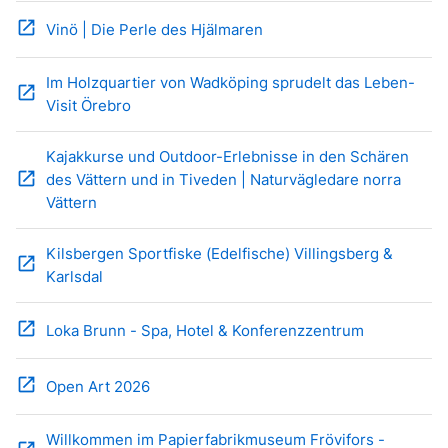
open_in_new
Vinö | Die Perle des Hjälmaren
Im Holzquartier von Wadköping sprudelt das Leben-
open_in_new
Visit Örebro
Kajakkurse und Outdoor-Erlebnisse in den Schären
open_in_new
des Vättern und in Tiveden | Naturvägledare norra
Vättern
Kilsbergen Sportfiske (Edelfische) Villingsberg &
open_in_new
Karlsdal
open_in_new
Loka Brunn - Spa, Hotel & Konferenzzentrum
open_in_new
Open Art 2026
Willkommen im Papierfabrikmuseum Frövifors -